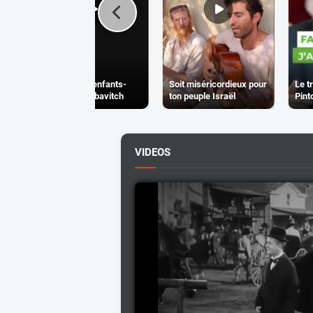
Eduquer les enfants-
Soit miséricordieux pour
Le t
Rabbi de Loubavitch
ton peuple Israël
Pint
VIDEOS