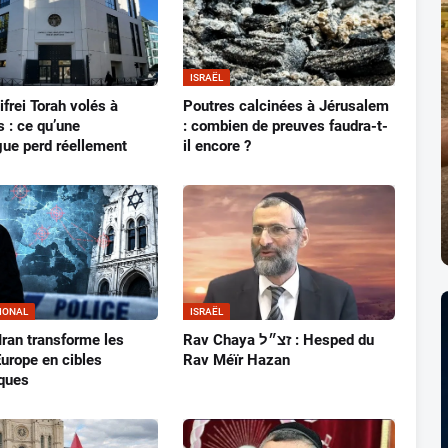
ISRAËL
frei Torah volés à
Poutres calcinées à Jérusalem
s : ce qu’une
: combien de preuves faudra-t-
ue perd réellement
il encore ?
IONAL
ISRAËL
Iran transforme les
Rav Chaya זצ״ל : Hesped du
Europe en cibles
Rav Méïr Hazan
iques