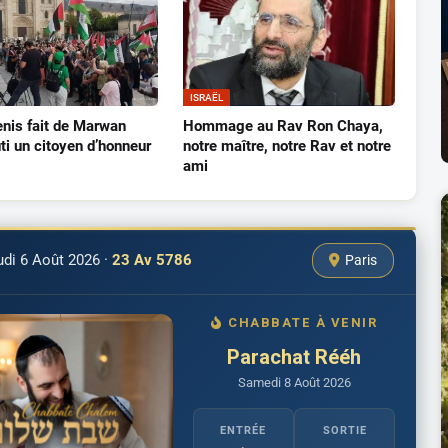
ISRAËL
enis fait de Marwan
Hommage au Rav Ron Chaya,
ti un citoyen d’honneur
notre maître, notre Rav et notre
ami
udi 6 Août 2026
·
23 Av 5786
Paris
CHABBATE À VENIR
Parachat Rééh
Samedi 8 Août 2026
ENTRÉE
SORTIE