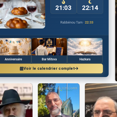
21:03
22:14
Rabbénou Tam ·
22:33
Anniversaire
Bar Mitsva
Hazkara
Voir le calendrier complet