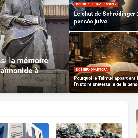
DOSSIER - LE SAVIEZ VOUS ?
Le chat de Schrödinger 
pensée juive
ssi la mémoire
Maïmonide à
DOSSIER - DVAR TORA
Pourquoi le Talmud appartient 
l’histoire universelle de la pens