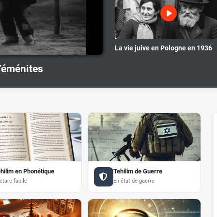
La vie juive en Pologne en 1936
 Yéménites
hilim en Phonétique
Tehilim de Guerre
cture facile
En état de guerre