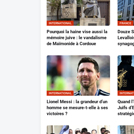
INTERNATIONAL
FRANCE
Pourquoi la haine vise aussi la
Douze Si
mémoire juive : le vandalisme
Levalloi
de Maïmonide à Cordoue
synagog
INTERNATIONAL
INTERNAT
Lionel Messi : la grandeur d’un
Quand l’
homme se mesure-t-elle à ses
Juifs d’
victoires ?
stratég