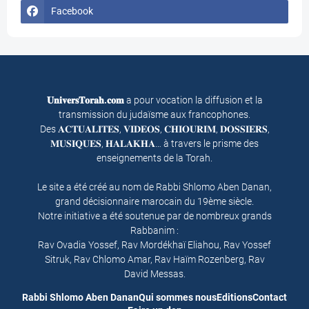
Facebook
𝐔𝐧𝐢𝐯𝐞𝐫𝐬𝐓𝐨𝐫𝐚𝐡.𝐜𝐨𝐦
a pour vocation la diffusion et la
transmission du judaïsme aux francophones.
Des 𝐀𝐂𝐓𝐔𝐀𝐋𝐈𝐓𝐄𝐒, 𝐕𝐈𝐃𝐄𝐎𝐒, 𝐂𝐇𝐈𝐎𝐔𝐑𝐈𝐌, 𝐃𝐎𝐒𝐒𝐈𝐄𝐑𝐒,
𝐌𝐔𝐒𝐈𝐐𝐔𝐄𝐒, 𝐇𝐀𝐋𝐀𝐊𝐇𝐀… à travers le prisme des
enseignements de la Torah.
Le site a été créé au nom de Rabbi Shlomo Aben Danan,
grand décisionnaire marocain du 19ème siècle.
Notre initiative a été soutenue par de nombreux grands
Rabbanim :
Rav Ovadia Yossef, Rav Mordékhaï Eliahou, Rav Yossef
Sitruk, Rav Chlomo Amar, Rav Haïm Rozenberg, Rav
David Messas.
Rabbi Shlomo Aben Danan
Qui sommes nous
Editions
Contact