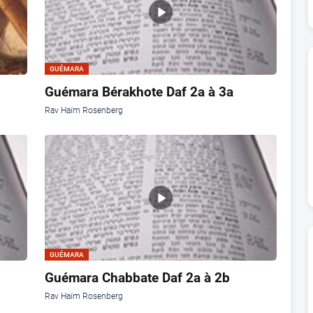
GUÉMARA
Guémara Bérakhote Daf 2a à 3a
Rav Haïm Rosenberg
GUÉMARA
Guémara Chabbate Daf 2a à 2b
Rav Haïm Rosenberg