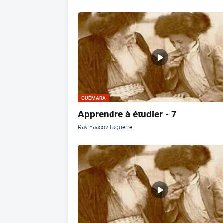
GUÉMARA
Apprendre à étudier - 7
Rav Yaacov Laguerre