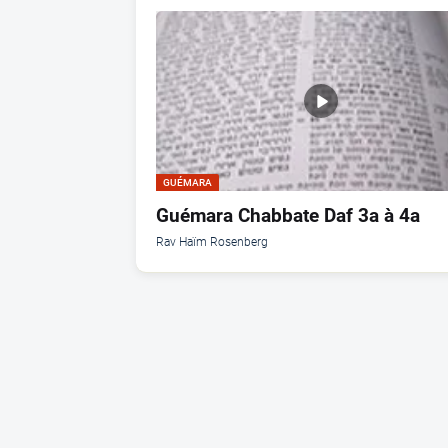
GUÉMARA
Guémara Chabbate Daf 3a à 4a
Rav Haïm Rosenberg