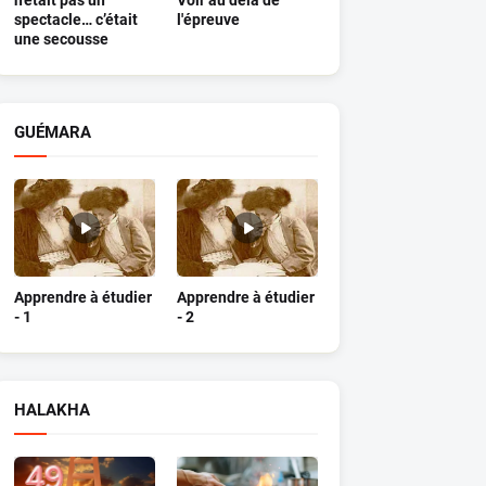
n’était pas un
Voir au delà de
spectacle… c’était
l'épreuve
une secousse
GUÉMARA
Apprendre à étudier
Apprendre à étudier
- 1
- 2
HALAKHA