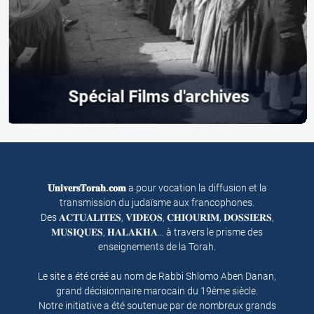
Spécial Films d'archives
𝐔𝐧𝐢𝐯𝐞𝐫𝐬𝐓𝐨𝐫𝐚𝐡.𝐜𝐨𝐦
a pour vocation la diffusion et la
transmission du judaïsme aux francophones.
Des 𝐀𝐂𝐓𝐔𝐀𝐋𝐈𝐓𝐄𝐒, 𝐕𝐈𝐃𝐄𝐎𝐒, 𝐂𝐇𝐈𝐎𝐔𝐑𝐈𝐌, 𝐃𝐎𝐒𝐒𝐈𝐄𝐑𝐒,
𝐌𝐔𝐒𝐈𝐐𝐔𝐄𝐒, 𝐇𝐀𝐋𝐀𝐊𝐇𝐀… à travers le prisme des
enseignements de la Torah.
Le site a été créé au nom de Rabbi Shlomo Aben Danan,
grand décisionnaire marocain du 19ème siècle.
Notre initiative a été soutenue par de nombreux grands