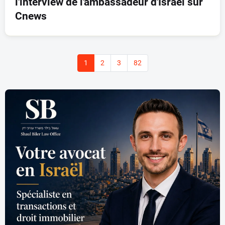
l'interview de l'ambassadeur d'Israël sur
Cnews
1
2
3
82