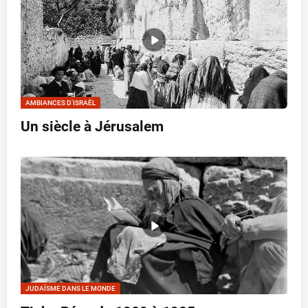
AMBIANCES D’ISRAËL
Un siècle à Jérusalem
JUDAÏSME DANS LE MONDE