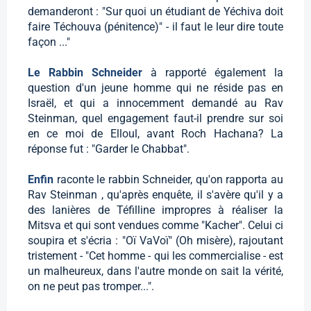
demanderont : "Sur quoi un étudiant de Yéchiva doit
faire Téchouva (pénitence)" - il faut le leur dire toute
façon ..."
Le Rabbin Schneider
à rapporté également la
question d'un jeune homme qui ne réside pas en
Israël, et qui a innocemment demandé au Rav
Steinman, quel engagement faut-il prendre sur soi
en ce moi de Elloul, avant Roch Hachana? La
réponse fut : "Garder le Chabbat".
Enfin
raconte le rabbin Schneider, qu'on rapporta au
Rav Steinman , qu'après enquête, il s'avère qu'il y a
des lanières de Téfilline impropres à réaliser la
Mitsva et qui sont vendues comme "Kacher". Celui ci
soupira et s'écria : "Oï VaVoï" (Oh misère), rajoutant
tristement - "Cet homme - qui les commercialise - est
un malheureux, dans l'autre monde on sait la vérité,
on ne peut pas tromper...".