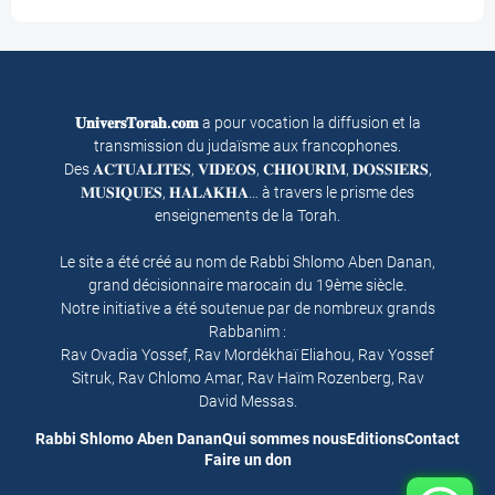
𝐔𝐧𝐢𝐯𝐞𝐫𝐬𝐓𝐨𝐫𝐚𝐡.𝐜𝐨𝐦
a pour vocation la diffusion et la
transmission du judaïsme aux francophones.
Des 𝐀𝐂𝐓𝐔𝐀𝐋𝐈𝐓𝐄𝐒, 𝐕𝐈𝐃𝐄𝐎𝐒, 𝐂𝐇𝐈𝐎𝐔𝐑𝐈𝐌, 𝐃𝐎𝐒𝐒𝐈𝐄𝐑𝐒,
𝐌𝐔𝐒𝐈𝐐𝐔𝐄𝐒, 𝐇𝐀𝐋𝐀𝐊𝐇𝐀… à travers le prisme des
enseignements de la Torah.
Le site a été créé au nom de Rabbi Shlomo Aben Danan,
grand décisionnaire marocain du 19ème siècle.
Notre initiative a été soutenue par de nombreux grands
Rabbanim :
Rav Ovadia Yossef, Rav Mordékhaï Eliahou, Rav Yossef
Sitruk, Rav Chlomo Amar, Rav Haïm Rozenberg, Rav
David Messas.
Rabbi Shlomo Aben Danan
Qui sommes nous
Editions
Contact
Faire un don