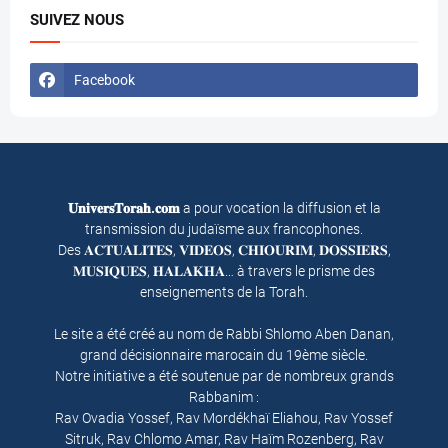
SUIVEZ NOUS
Facebook
𝐔𝐧𝐢𝐯𝐞𝐫𝐬𝐓𝐨𝐫𝐚𝐡.𝐜𝐨𝐦
a pour vocation la diffusion et la
transmission du judaïsme aux francophones.
Des 𝐀𝐂𝐓𝐔𝐀𝐋𝐈𝐓𝐄𝐒, 𝐕𝐈𝐃𝐄𝐎𝐒, 𝐂𝐇𝐈𝐎𝐔𝐑𝐈𝐌, 𝐃𝐎𝐒𝐒𝐈𝐄𝐑𝐒,
𝐌𝐔𝐒𝐈𝐐𝐔𝐄𝐒, 𝐇𝐀𝐋𝐀𝐊𝐇𝐀… à travers le prisme des
enseignements de la Torah.
Le site a été créé au nom de Rabbi Shlomo Aben Danan,
grand décisionnaire marocain du 19ème siècle.
Notre initiative a été soutenue par de nombreux grands
Rabbanim :
Rav Ovadia Yossef, Rav Mordékhaï Eliahou, Rav Yossef
Sitruk, Rav Chlomo Amar, Rav Haïm Rozenberg, Rav