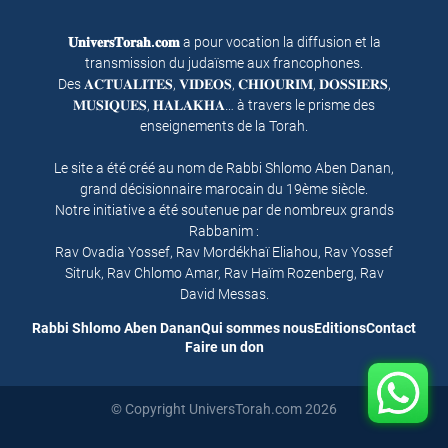
𝐔𝐧𝐢𝐯𝐞𝐫𝐬𝐓𝐨𝐫𝐚𝐡.𝐜𝐨𝐦
a pour vocation la diffusion et la
transmission du judaïsme aux francophones.
Des 𝐀𝐂𝐓𝐔𝐀𝐋𝐈𝐓𝐄𝐒, 𝐕𝐈𝐃𝐄𝐎𝐒, 𝐂𝐇𝐈𝐎𝐔𝐑𝐈𝐌, 𝐃𝐎𝐒𝐒𝐈𝐄𝐑𝐒,
𝐌𝐔𝐒𝐈𝐐𝐔𝐄𝐒, 𝐇𝐀𝐋𝐀𝐊𝐇𝐀… à travers le prisme des
enseignements de la Torah.
Le site a été créé au nom de Rabbi Shlomo Aben Danan,
grand décisionnaire marocain du 19ème siècle.
Notre initiative a été soutenue par de nombreux grands
Rabbanim :
Rav Ovadia Yossef, Rav Mordékhaï Eliahou, Rav Yossef
Sitruk, Rav Chlomo Amar, Rav Haïm Rozenberg, Rav
David Messas.
Rabbi Shlomo Aben Danan
Qui sommes nous
Editions
Contact
Faire un don
© Copyright UniversTorah.com 2026