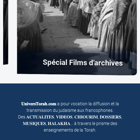
Spécial Films d'archives
𝐔𝐧𝐢𝐯𝐞𝐫𝐬𝐓𝐨𝐫𝐚𝐡.𝐜𝐨𝐦
a pour vocation la diffusion et la
transmission du judaïsme aux francophones.
Des 𝐀𝐂𝐓𝐔𝐀𝐋𝐈𝐓𝐄𝐒, 𝐕𝐈𝐃𝐄𝐎𝐒, 𝐂𝐇𝐈𝐎𝐔𝐑𝐈𝐌, 𝐃𝐎𝐒𝐒𝐈𝐄𝐑𝐒,
𝐌𝐔𝐒𝐈𝐐𝐔𝐄𝐒, 𝐇𝐀𝐋𝐀𝐊𝐇𝐀… à travers le prisme des
enseignements de la Torah.