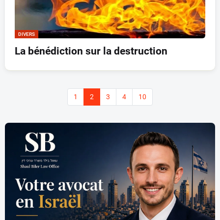
DIVERS
La bénédiction sur la destruction
1
2
3
4
10