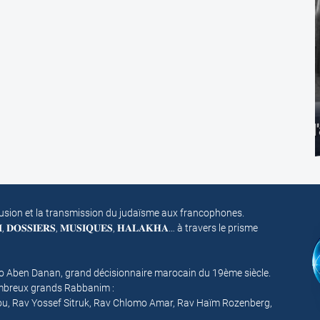
Spécial Films d'archives
fusion et la transmission du judaïsme aux francophones.
𝐌, 𝐃𝐎𝐒𝐒𝐈𝐄𝐑𝐒, 𝐌𝐔𝐒𝐈𝐐𝐔𝐄𝐒, 𝐇𝐀𝐋𝐀𝐊𝐇𝐀… à travers le prisme
mo Aben Danan, grand décisionnaire marocain du 19ème siècle.
nombreux grands Rabbanim :
ou, Rav Yossef Sitruk, Rav Chlomo Amar, Rav Haïm Rozenberg,