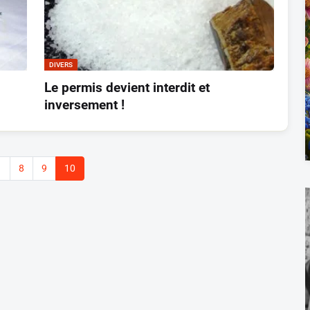
DIVERS
Le permis devient interdit et
inversement !
1
8
9
10