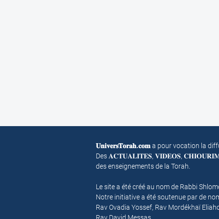
𝐔𝐧𝐢𝐯𝐞𝐫𝐬𝐓𝐨𝐫𝐚𝐡.𝐜𝐨𝐦
a pour vocation la dif
Des 𝐀𝐂𝐓𝐔𝐀𝐋𝐈𝐓𝐄𝐒, 𝐕𝐈𝐃𝐄𝐎𝐒, 𝐂𝐇𝐈𝐎𝐔𝐑
des enseignements de la Torah.
Le site a été créé au nom de Rabbi Shlo
Notre initiative a été soutenue par de 
Rav Ovadia Yossef, Rav Mordékhaï Eliah
Rav David Messas.