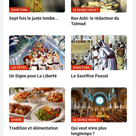
DVAR TORA
LE SAVIEZ VOUS ?
Sept fois le juste tombe...
Rav Achi: le rédacteur du
Talmud
LES FÊTES
DVAR TORA
Un Signe pour La Liberté
Le Sacrifice Pascal
DIVERS
LE SAVIEZ VOUS ?
Tradition et Alimentation
Qui veut vivre plus
longtemps ?