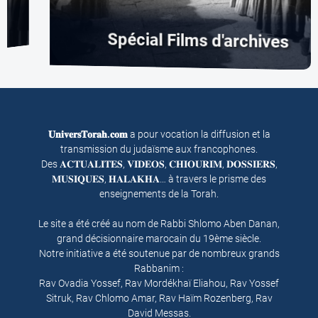
Spécial Films d'archives
𝐔𝐧𝐢𝐯𝐞𝐫𝐬𝐓𝐨𝐫𝐚𝐡.𝐜𝐨𝐦
a pour vocation la diffusion et la
transmission du judaïsme aux francophones.
Des 𝐀𝐂𝐓𝐔𝐀𝐋𝐈𝐓𝐄𝐒, 𝐕𝐈𝐃𝐄𝐎𝐒, 𝐂𝐇𝐈𝐎𝐔𝐑𝐈𝐌, 𝐃𝐎𝐒𝐒𝐈𝐄𝐑𝐒,
𝐌𝐔𝐒𝐈𝐐𝐔𝐄𝐒, 𝐇𝐀𝐋𝐀𝐊𝐇𝐀… à travers le prisme des
enseignements de la Torah.
Le site a été créé au nom de Rabbi Shlomo Aben Danan,
grand décisionnaire marocain du 19ème siècle.
Notre initiative a été soutenue par de nombreux grands
Rabbanim :
Rav Ovadia Yossef, Rav Mordékhaï Eliahou, Rav Yossef
Sitruk, Rav Chlomo Amar, Rav Haïm Rozenberg, Rav
David Messas.