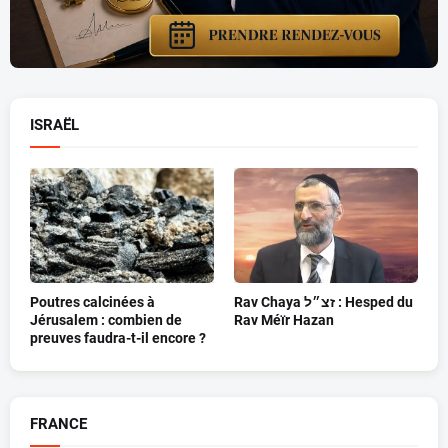
ISRAËL
Poutres calcinées à
Rav Chaya זצ״ל : Hesped du
Jérusalem : combien de
Rav Méïr Hazan
preuves faudra-t-il encore ?
FRANCE