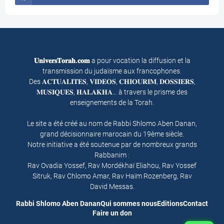
𝐔𝐧𝐢𝐯𝐞𝐫𝐬𝐓𝐨𝐫𝐚𝐡.𝐜𝐨𝐦
a pour vocation la diffusion et la
transmission du judaïsme aux francophones.
Des 𝐀𝐂𝐓𝐔𝐀𝐋𝐈𝐓𝐄𝐒, 𝐕𝐈𝐃𝐄𝐎𝐒, 𝐂𝐇𝐈𝐎𝐔𝐑𝐈𝐌, 𝐃𝐎𝐒𝐒𝐈𝐄𝐑𝐒,
𝐌𝐔𝐒𝐈𝐐𝐔𝐄𝐒, 𝐇𝐀𝐋𝐀𝐊𝐇𝐀… à travers le prisme des
enseignements de la Torah.
Le site a été créé au nom de Rabbi Shlomo Aben Danan,
grand décisionnaire marocain du 19ème siècle.
Notre initiative a été soutenue par de nombreux grands
Rabbanim :
Rav Ovadia Yossef, Rav Mordékhaï Eliahou, Rav Yossef
Sitruk, Rav Chlomo Amar, Rav Haïm Rozenberg, Rav
David Messas.
Rabbi Shlomo Aben Danan
Qui sommes nous
Editions
Contact
Faire un don