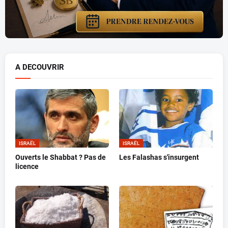
A DECOUVRIR
ISRAËL
ISRAËL
Ouverts le Shabbat ? Pas de
Les Falashas s'insurgent
licence