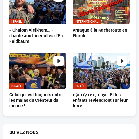
ISRAËL
INTERNATIONAL
« Chalom Aleikhem… »
Arnaque à la Kacheroute en
chanté aux funérailles d’Efi
Floride
Feldbaum
ISRAËL
ISRAËL
Celui qui est toujours entre
וְשָׁבוּ בָנִים לִגְבוּלָם - Et les
les mains du Créateur du
enfants reviendront sur leur
monde !
terre
SUIVEZ NOUS