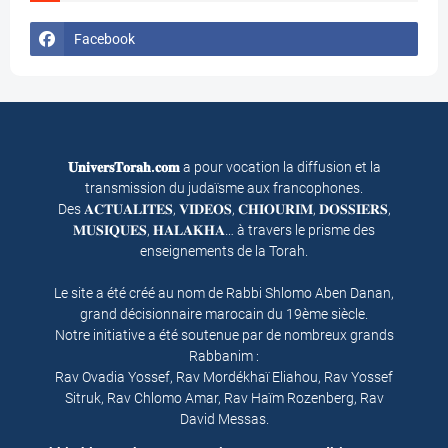
Facebook
𝐔𝐧𝐢𝐯𝐞𝐫𝐬𝐓𝐨𝐫𝐚𝐡.𝐜𝐨𝐦
a pour vocation la diffusion et la
transmission du judaïsme aux francophones.
Des 𝐀𝐂𝐓𝐔𝐀𝐋𝐈𝐓𝐄𝐒, 𝐕𝐈𝐃𝐄𝐎𝐒, 𝐂𝐇𝐈𝐎𝐔𝐑𝐈𝐌, 𝐃𝐎𝐒𝐒𝐈𝐄𝐑𝐒,
𝐌𝐔𝐒𝐈𝐐𝐔𝐄𝐒, 𝐇𝐀𝐋𝐀𝐊𝐇𝐀… à travers le prisme des
enseignements de la Torah.
Le site a été créé au nom de Rabbi Shlomo Aben Danan,
grand décisionnaire marocain du 19ème siècle.
Notre initiative a été soutenue par de nombreux grands
Rabbanim :
Rav Ovadia Yossef, Rav Mordékhaï Eliahou, Rav Yossef
Sitruk, Rav Chlomo Amar, Rav Haïm Rozenberg, Rav
David Messas.