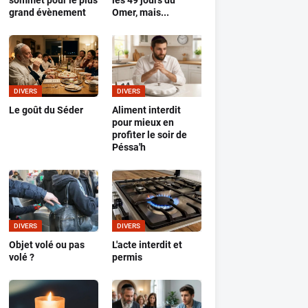
sommet pour le plus
les 49 jours du
grand évènement
Omer, mais...
DIVERS
DIVERS
Le goût du Séder
Aliment interdit
pour mieux en
profiter le soir de
Péssa'h
DIVERS
DIVERS
Objet volé ou pas
L'acte interdit et
volé ?
permis