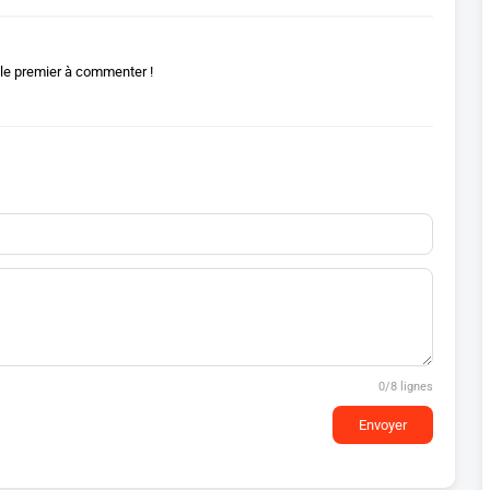
le premier à commenter !
0
/8 lignes
Envoyer