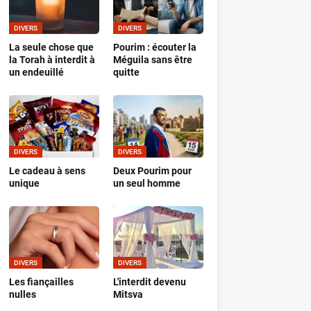
DIVERS
DIVERS
La seule chose que
Pourim : écouter la
la Torah à interdit à
Méguila sans être
un endeuillé
quitte
DIVERS
DIVERS
Le cadeau à sens
Deux Pourim pour
unique
un seul homme
DIVERS
DIVERS
Les fiançailles
L'interdit devenu
nulles
Mitsva