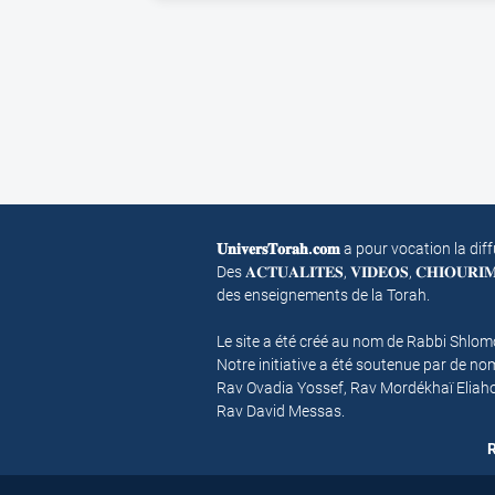
𝐔𝐧𝐢𝐯𝐞𝐫𝐬𝐓𝐨𝐫𝐚𝐡.𝐜𝐨𝐦
a pour vocation la dif
Des 𝐀𝐂𝐓𝐔𝐀𝐋𝐈𝐓𝐄𝐒, 𝐕𝐈𝐃𝐄𝐎𝐒, 𝐂𝐇𝐈𝐎𝐔𝐑
des enseignements de la Torah.
Le site a été créé au nom de Rabbi Shlo
Notre initiative a été soutenue par de 
Rav Ovadia Yossef, Rav Mordékhaï Eliah
Rav David Messas.
R