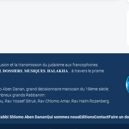
fusion et la transmission du judaïsme aux francophones.
𝐌, 𝐃𝐎𝐒𝐒𝐈𝐄𝐑𝐒, 𝐌𝐔𝐒𝐈𝐐𝐔𝐄𝐒, 𝐇𝐀𝐋𝐀𝐊𝐇𝐀… à travers le prisme
mo Aben Danan, grand décisionnaire marocain du 19ème siècle.
nombreux grands Rabbanim :
ou, Rav Yossef Sitruk, Rav Chlomo Amar, Rav Haïm Rozenberg,
abbi Shlomo Aben Danan
Qui sommes nous
Editions
Contact
Faire un d