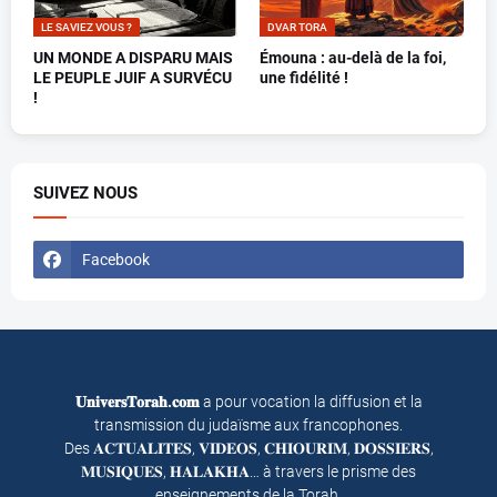
LE SAVIEZ VOUS ?
DVAR TORA
UN MONDE A DISPARU MAIS
Émouna : au-delà de la foi,
LE PEUPLE JUIF A SURVÉCU
une fidélité !
!
SUIVEZ NOUS
Facebook
𝐔𝐧𝐢𝐯𝐞𝐫𝐬𝐓𝐨𝐫𝐚𝐡.𝐜𝐨𝐦
a pour vocation la diffusion et la
transmission du judaïsme aux francophones.
Des 𝐀𝐂𝐓𝐔𝐀𝐋𝐈𝐓𝐄𝐒, 𝐕𝐈𝐃𝐄𝐎𝐒, 𝐂𝐇𝐈𝐎𝐔𝐑𝐈𝐌, 𝐃𝐎𝐒𝐒𝐈𝐄𝐑𝐒,
𝐌𝐔𝐒𝐈𝐐𝐔𝐄𝐒, 𝐇𝐀𝐋𝐀𝐊𝐇𝐀… à travers le prisme des
enseignements de la Torah.