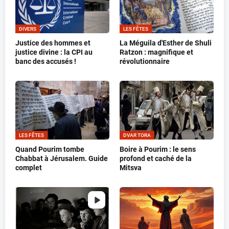
DIVERS
LES FÊTES
Justice des hommes et
La Méguila d'Esther de Shuli
justice divine : la CPI au
Ratzon : magnifique et
banc des accusés !
révolutionnaire
LES FÊTES
DVAR TORA
Quand Pourim tombe
Boire à Pourim : le sens
Chabbat à Jérusalem. Guide
profond et caché de la
complet
Mitsva