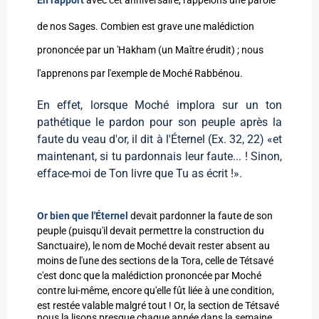
En rapport
avec cet anniversaire, rappelons une parole
de nos Sages. Combien est grave une malédiction
prononcée par un 'Hakham (un Maître érudit) ; nous
l'apprenons par l'exemple de Moché Rabbénou.
En effet, lorsque Moché implora sur un ton
pathétique le pardon pour son peuple après la
faute du veau d'or, il dit à l'Éternel (Ex. 32, 22) «et
maintenant, si tu pardonnais leur faute... ! Sinon,
efface-moi de Ton livre que Tu as écrit !».
Or bien que l'Éternel
devait pardonner la faute de son
peuple (puisqu'il devait permettre la construction du
Sanctuaire), le nom de Moché devait rester absent au
moins de l'une des sections de la Tora, celle de Tétsavé
c'est donc que la malédiction prononcée par Moché
contre lui-même, encore qu'elle fût liée à une condition,
est restée valable malgré tout !
Or, la section de Tétsavé
nous la lisons presque chaque année dans la semaine