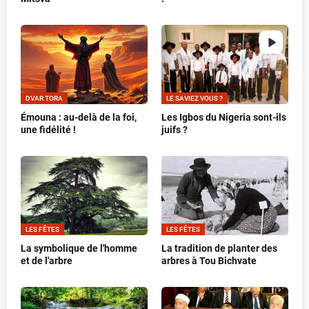
DVAR TORA
LE SAVIEZ VOUS ?
Émouna : au-delà de la foi,
Les Igbos du Nigeria sont-ils
une fidélité !
juifs ?
LES FÊTES
LES FÊTES
La symbolique de l'homme
La tradition de planter des
et de l'arbre
arbres à Tou Bichvate