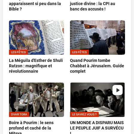
apparaissent si peu dans la
justice divine : la CPI au
Bible ?
banc des accusés !
LES FÊTES
LES FÊTES
La Méguila d'Esther de Shuli
Quand Pourim tombe
Ratzon : magnifique et
Chabbat à Jérusalem. Guide
révolutionnaire
complet
DVAR TORA
LE SAVIEZ VOUS ?
Boire à Pourim : le sens
UN MONDE A DISPARU MAIS
profond et caché de la
LE PEUPLE JUIF A SURVÉCU
Mitsva
!