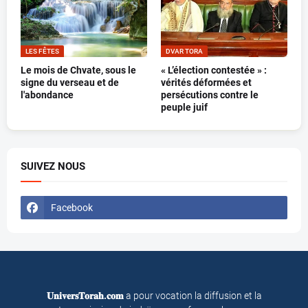
LES FÊTES
DVAR TORA
Le mois de Chvate, sous le
« L’élection contestée » :
signe du verseau et de
vérités déformées et
l'abondance
persécutions contre le
peuple juif
SUIVEZ NOUS
Facebook
𝐔𝐧𝐢𝐯𝐞𝐫𝐬𝐓𝐨𝐫𝐚𝐡.𝐜𝐨𝐦
a pour vocation la diffusion et la