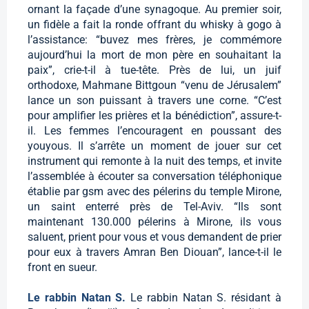
ornant la façade d’une synagoque. Au premier soir,
un fidèle a fait la ronde offrant du whisky à gogo à
l’assistance: “buvez mes frères, je commémore
aujourd’hui la mort de mon père en souhaitant la
paix”, crie-t-il à tue-tête. Près de lui, un juif
orthodoxe, Mahmane Bittgoun “venu de Jérusalem”
lance un son puissant à travers une corne. “C’est
pour amplifier les prières et la bénédiction”, assure-t-
il. Les femmes l’encouragent en poussant des
youyous. Il s’arrête un moment de jouer sur cet
instrument qui remonte à la nuit des temps, et invite
l’assemblée à écouter sa conversation téléphonique
établie par gsm avec des pélerins du temple Mirone,
un saint enterré près de Tel-Aviv. “Ils sont
maintenant 130.000 pélerins à Mirone, ils vous
saluent, prient pour vous et vous demandent de prier
pour eux à travers Amran Ben Diouan”, lance-t-il le
front en sueur.
Le rabbin Natan S.
Le rabbin Natan S. résidant à