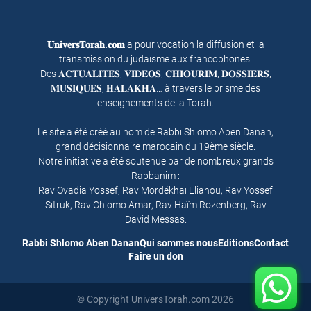
𝐔𝐧𝐢𝐯𝐞𝐫𝐬𝐓𝐨𝐫𝐚𝐡.𝐜𝐨𝐦
a pour vocation la diffusion et la
transmission du judaïsme aux francophones.
Des 𝐀𝐂𝐓𝐔𝐀𝐋𝐈𝐓𝐄𝐒, 𝐕𝐈𝐃𝐄𝐎𝐒, 𝐂𝐇𝐈𝐎𝐔𝐑𝐈𝐌, 𝐃𝐎𝐒𝐒𝐈𝐄𝐑𝐒,
𝐌𝐔𝐒𝐈𝐐𝐔𝐄𝐒, 𝐇𝐀𝐋𝐀𝐊𝐇𝐀… à travers le prisme des
enseignements de la Torah.
Le site a été créé au nom de Rabbi Shlomo Aben Danan,
grand décisionnaire marocain du 19ème siècle.
Notre initiative a été soutenue par de nombreux grands
Rabbanim :
Rav Ovadia Yossef, Rav Mordékhaï Eliahou, Rav Yossef
Sitruk, Rav Chlomo Amar, Rav Haïm Rozenberg, Rav
David Messas.
Rabbi Shlomo Aben Danan
Qui sommes nous
Editions
Contact
Faire un don
© Copyright UniversTorah.com 2026