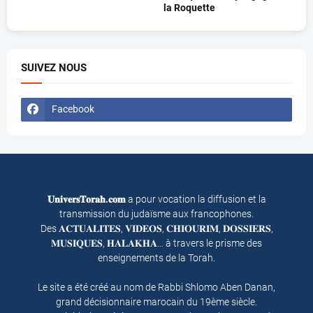
la Roquette
SUIVEZ NOUS
Facebook
𝐔𝐧𝐢𝐯𝐞𝐫𝐬𝐓𝐨𝐫𝐚𝐡.𝐜𝐨𝐦
a pour vocation la diffusion et la
transmission du judaïsme aux francophones.
Des 𝐀𝐂𝐓𝐔𝐀𝐋𝐈𝐓𝐄𝐒, 𝐕𝐈𝐃𝐄𝐎𝐒, 𝐂𝐇𝐈𝐎𝐔𝐑𝐈𝐌, 𝐃𝐎𝐒𝐒𝐈𝐄𝐑𝐒,
𝐌𝐔𝐒𝐈𝐐𝐔𝐄𝐒, 𝐇𝐀𝐋𝐀𝐊𝐇𝐀… à travers le prisme des
enseignements de la Torah.
Le site a été créé au nom de Rabbi Shlomo Aben Danan,
grand décisionnaire marocain du 19ème siècle.