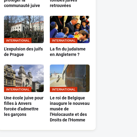
protéger la
tombes juives
communauté juive
retrouvées
INTERNATIONAL
INTERNATIONAL
L'expulsion des juifs
La fin du judaïsme
de Prague
en Angleterre ?
INTERNATIONAL
INTERNATIONAL
Une école juive pour
Le roi de Belgique
filles à Anvers
inaugure le nouveau
forcée d'admettre
musée de
les garçons
l'Holocauste et des
Droits de l'Homme