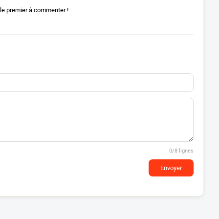
le premier à commenter !
0
/8 lignes
Envoyer