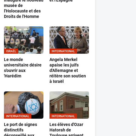
inaugure le nouveau
et l'Espagne
musée de
l'Holocauste et des
Droits de l'Homme
ISRAËL
INTERNATIONAL
Le monde
Angela Merkel
universitaire désire
apaise les juifs
s'ouvrir aux
d'Allemagne et
'Harédim
réitère son soutien
à Israël
INTERNATIONAL
INTERNATIONAL
Le port de signes
Les élèves d'Ozar
distinctifs
Hatorah de
déconseillé aux
Toulouse arrivent