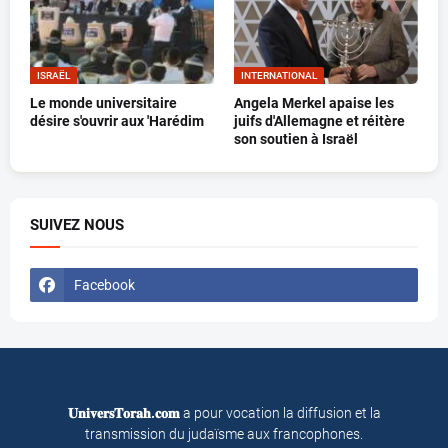
ISRAËL
INTERNATIONAL
Le monde universitaire
Angela Merkel apaise les
désire s'ouvrir aux 'Harédim
juifs d'Allemagne et réitère
son soutien à Israël
SUIVEZ NOUS
Facebook
𝐔𝐧𝐢𝐯𝐞𝐫𝐬𝐓𝐨𝐫𝐚𝐡.𝐜𝐨𝐦
a pour vocation la diffusion et la
transmission du judaïsme aux francophones.