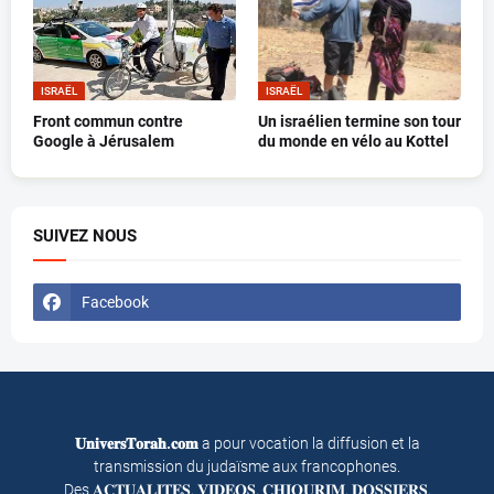
ISRAËL
ISRAËL
Front commun contre
Un israélien termine son tour
Google à Jérusalem
du monde en vélo au Kottel
SUIVEZ NOUS
Facebook
𝐔𝐧𝐢𝐯𝐞𝐫𝐬𝐓𝐨𝐫𝐚𝐡.𝐜𝐨𝐦
a pour vocation la diffusion et la
transmission du judaïsme aux francophones.
Des 𝐀𝐂𝐓𝐔𝐀𝐋𝐈𝐓𝐄𝐒, 𝐕𝐈𝐃𝐄𝐎𝐒, 𝐂𝐇𝐈𝐎𝐔𝐑𝐈𝐌, 𝐃𝐎𝐒𝐒𝐈𝐄𝐑𝐒,