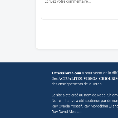
𝐔𝐧𝐢𝐯𝐞𝐫𝐬𝐓𝐨𝐫𝐚𝐡.𝐜𝐨𝐦
a pour vocation la dif
Des 𝐀𝐂𝐓𝐔𝐀𝐋𝐈𝐓𝐄𝐒, 𝐕𝐈𝐃𝐄𝐎𝐒, 𝐂𝐇𝐈𝐎𝐔𝐑
des enseignements de la Torah.
Le site a été créé au nom de Rabbi Shlo
Notre initiative a été soutenue par de 
Rav Ovadia Yossef, Rav Mordékhaï Eliah
Rav David Messas.