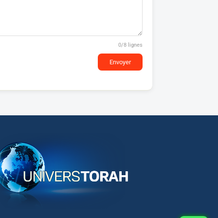
0
/8 lignes
Envoyer