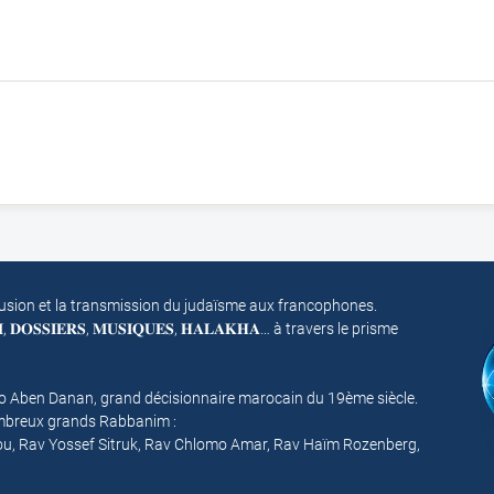
fusion et la transmission du judaïsme aux francophones.
𝐌, 𝐃𝐎𝐒𝐒𝐈𝐄𝐑𝐒, 𝐌𝐔𝐒𝐈𝐐𝐔𝐄𝐒, 𝐇𝐀𝐋𝐀𝐊𝐇𝐀… à travers le prisme
mo Aben Danan, grand décisionnaire marocain du 19ème siècle.
nombreux grands Rabbanim :
ou, Rav Yossef Sitruk, Rav Chlomo Amar, Rav Haïm Rozenberg,