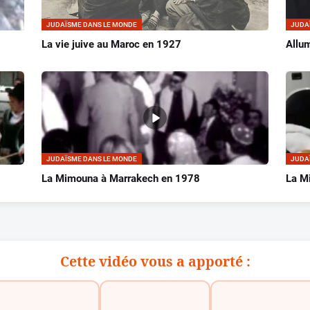
JUDAÏSME DANS LE MONDE
JUDA
La vie juive au Maroc en 1927
Allu
JUDAÏSME DANS LE MONDE
JUDA
La Mimouna à Marrakech en 1978
La Mi
Cette vidéo vous a apporté :