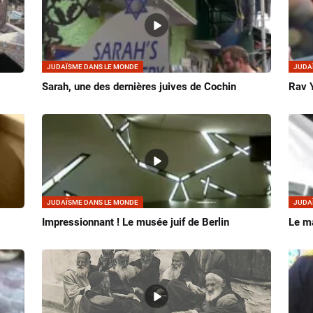
JUDAÏSME DANS LE MONDE
JUDA
Sarah, une des dernières juives de Cochin
Rav Y
JUDAÏSME DANS LE MONDE
JUDA
Impressionnant ! Le musée juif de Berlin
Le ma