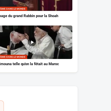
ÏSME DANS LE MONDE
mage du grand Rabbin pour la Shoah
ÏSME DANS LE MONDE
mouna telle qu'on la fêtait au Maroc