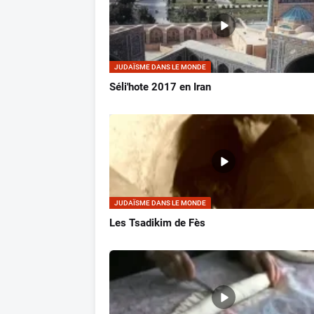
JUDAÏSME DANS LE MONDE
Séli'hote 2017 en Iran
JUDAÏSME DANS LE MONDE
Les Tsadikim de Fès