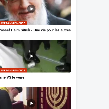
ÏSME DANS LE MONDE
ossef Haïm Sitruk - Une vie pour les autres
ÏSME DANS LE MONDE
rié VS le verre