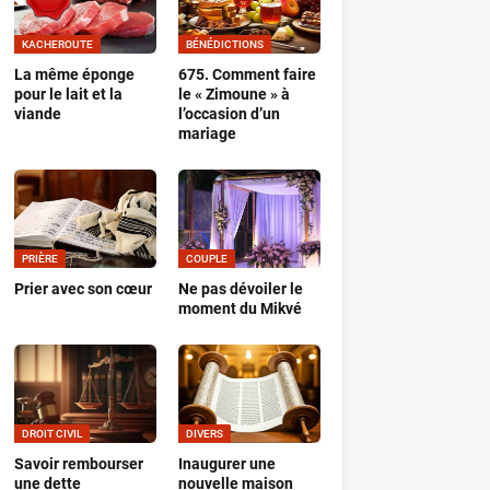
KACHEROUTE
BÉNÉDICTIONS
La même éponge
675. Comment faire
pour le lait et la
le « Zimoune » à
viande
l’occasion d’un
mariage
PRIÈRE
COUPLE
Prier avec son cœur
Ne pas dévoiler le
moment du Mikvé
DROIT CIVIL
DIVERS
Savoir rembourser
Inaugurer une
une dette
nouvelle maison