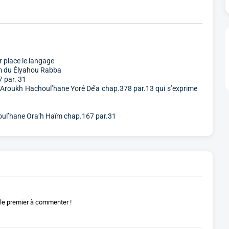
 place le langage
m du Élyahou Rabba
 par. 31
e ‘Aroukh Hachoul’hane Yoré Dé’a chap.378 par.13 qui s’exprime
houl’hane Ora’h Haïm chap.167 par.31
le premier à commenter !