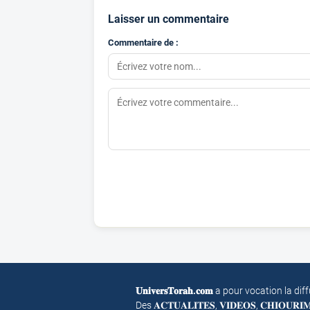
Laisser un commentaire
Commentaire de :
𝐔𝐧𝐢𝐯𝐞𝐫𝐬𝐓𝐨𝐫𝐚𝐡.𝐜𝐨𝐦
a pour vocation la dif
Des 𝐀𝐂𝐓𝐔𝐀𝐋𝐈𝐓𝐄𝐒, 𝐕𝐈𝐃𝐄𝐎𝐒, 𝐂𝐇𝐈𝐎𝐔𝐑