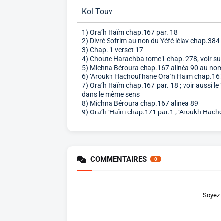
Kol Touv
1) Ora’h Haïm chap.167 par. 18
2) Divré Sofrim au non du Yéfé lélav chap.384
3) Chap. 1 verset 17
4) Choute Harachba tome1 chap. 278, voir sur
5) Michna Béroura chap.167 alinéa 90 au no
6) ‘Aroukh Hachoul’hane Ora’h Haïm chap.167
7) Ora’h Haïm chap.167 par. 18 ; voir aussi l
dans le même sens
8) Michna Béroura chap.167 alinéa 89
9) Ora’h ‘Haïm chap.171 par.1 ; ‘Aroukh Hac
COMMENTAIRES
0
Soyez 