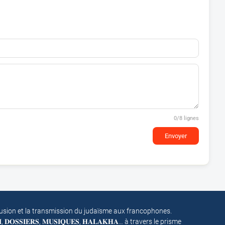
0
/8 lignes
Envoyer
fusion et la transmission du judaïsme aux francophones.
𝐌, 𝐃𝐎𝐒𝐒𝐈𝐄𝐑𝐒, 𝐌𝐔𝐒𝐈𝐐𝐔𝐄𝐒, 𝐇𝐀𝐋𝐀𝐊𝐇𝐀… à travers le prisme