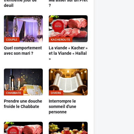
trentième jour de
Ma’assèr sur un Prêt
deuil
?
COUPLE
KACHEROUTE
Quel comportement
La viande « Kacher »
avec son mari ?
et la Viande « Hallal
»
CHABBATE
DIVERS
Prendre une douche
Interrompre le
froide le Chabbate
sommeil d'une
personne