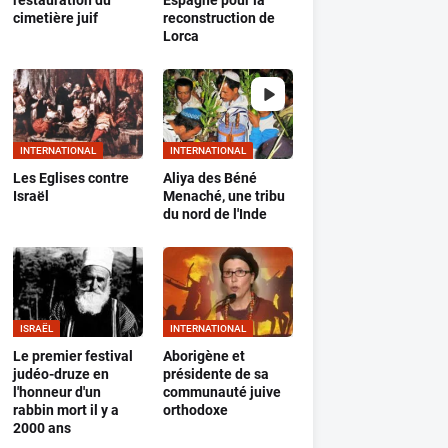
restauration du
Espagne pour la
cimetière juif
reconstruction de
Lorca
INTERNATIONAL
INTERNATIONAL
Les Eglises contre
Aliya des Béné
Israël
Menaché, une tribu
du nord de l'Inde
ISRAËL
INTERNATIONAL
Le premier festival
Aborigène et
judéo-druze en
présidente de sa
l'honneur d'un
communauté juive
rabbin mort il y a
orthodoxe
2000 ans