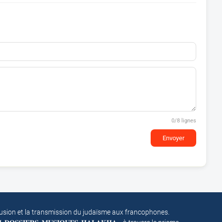
0
/8 lignes
Envoyer
fusion et la transmission du judaïsme aux francophones.