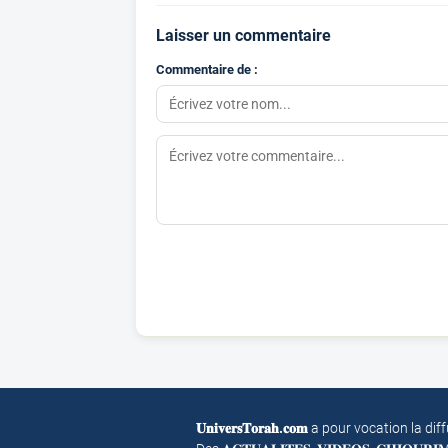
Laisser un commentaire
Commentaire de :
𝐔𝐧𝐢𝐯𝐞𝐫𝐬𝐓𝐨𝐫𝐚𝐡.𝐜𝐨𝐦
a pour vocation la dif