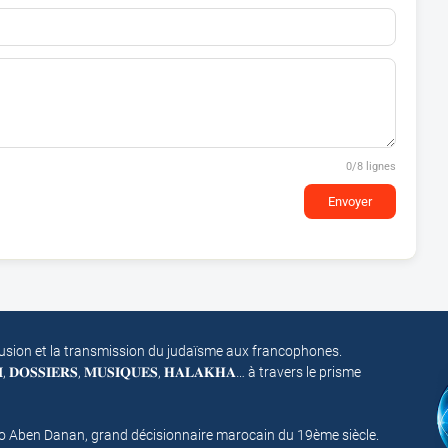
0
/8 lignes
Envoyer
fusion et la transmission du judaïsme aux francophones.
𝐌, 𝐃𝐎𝐒𝐒𝐈𝐄𝐑𝐒, 𝐌𝐔𝐒𝐈𝐐𝐔𝐄𝐒, 𝐇𝐀𝐋𝐀𝐊𝐇𝐀… à travers le prisme
mo Aben Danan, grand décisionnaire marocain du 19ème siècle.