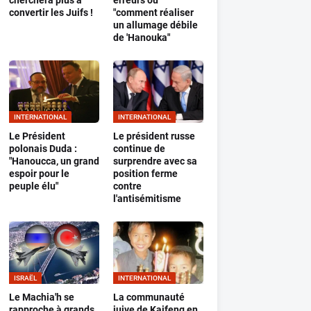
cherchera plus à
erreurs ou
convertir les Juifs !
"comment réaliser
un allumage débile
de 'Hanouka"
INTERNATIONAL
INTERNATIONAL
Le Président
Le président russe
polonais Duda :
continue de
"Hanoucca, un grand
surprendre avec sa
espoir pour le
position ferme
peuple élu"
contre
l'antisémitisme
ISRAËL
INTERNATIONAL
Le Machia'h se
La communauté
rapproche à grands
juive de Kaifeng en