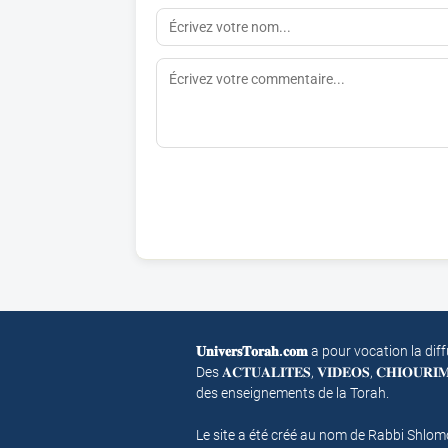
𝐔𝐧𝐢𝐯𝐞𝐫𝐬𝐓𝐨𝐫𝐚𝐡.𝐜𝐨𝐦
a pour vocation la dif
Des 𝐀𝐂𝐓𝐔𝐀𝐋𝐈𝐓𝐄𝐒, 𝐕𝐈𝐃𝐄𝐎𝐒, 𝐂𝐇𝐈𝐎𝐔𝐑
des enseignements de la Torah.
Le site a été créé au nom de Rabbi Shlo