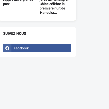
pas!
Chine célèbre la
première nuit de
'Hanouka...
SUIVEZ NOUS
Facebook