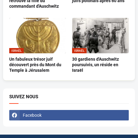
retrouve la fille du
juifs polonais après 60 ans
commandant d'Auschwitz
ISRAËL
ISRAËL
Un fabuleux trésor juif
30 gardiens d'Auschwitz
découvert près du Mont du
poursuivis, un réside en
Temple à Jérusalem
Israël
SUIVEZ NOUS
Facebook