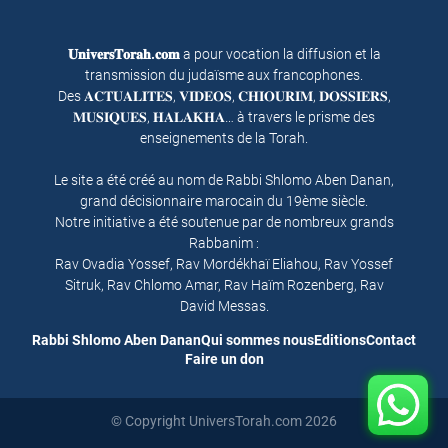
𝐔𝐧𝐢𝐯𝐞𝐫𝐬𝐓𝐨𝐫𝐚𝐡.𝐜𝐨𝐦
a pour vocation la diffusion et la
transmission du judaïsme aux francophones.
Des 𝐀𝐂𝐓𝐔𝐀𝐋𝐈𝐓𝐄𝐒, 𝐕𝐈𝐃𝐄𝐎𝐒, 𝐂𝐇𝐈𝐎𝐔𝐑𝐈𝐌, 𝐃𝐎𝐒𝐒𝐈𝐄𝐑𝐒,
𝐌𝐔𝐒𝐈𝐐𝐔𝐄𝐒, 𝐇𝐀𝐋𝐀𝐊𝐇𝐀… à travers le prisme des
enseignements de la Torah.
Le site a été créé au nom de Rabbi Shlomo Aben Danan,
grand décisionnaire marocain du 19ème siècle.
Notre initiative a été soutenue par de nombreux grands
Rabbanim :
Rav Ovadia Yossef, Rav Mordékhaï Eliahou, Rav Yossef
Sitruk, Rav Chlomo Amar, Rav Haïm Rozenberg, Rav
David Messas.
Rabbi Shlomo Aben Danan
Qui sommes nous
Editions
Contact
Faire un don
© Copyright UniversTorah.com 2026