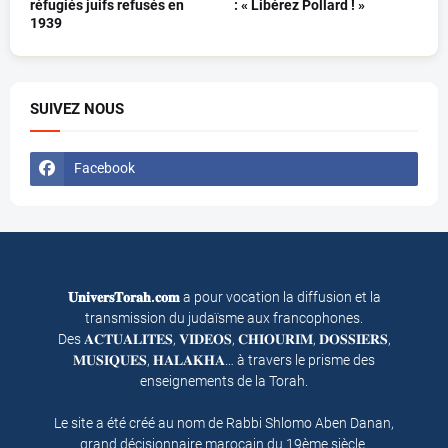
réfugiés juifs refusés en
: « Libérez Pollard ! »
1939
SUIVEZ NOUS
Facebook
𝐔𝐧𝐢𝐯𝐞𝐫𝐬𝐓𝐨𝐫𝐚𝐡.𝐜𝐨𝐦
a pour vocation la diffusion et la
transmission du judaïsme aux francophones.
Des 𝐀𝐂𝐓𝐔𝐀𝐋𝐈𝐓𝐄𝐒, 𝐕𝐈𝐃𝐄𝐎𝐒, 𝐂𝐇𝐈𝐎𝐔𝐑𝐈𝐌, 𝐃𝐎𝐒𝐒𝐈𝐄𝐑𝐒,
𝐌𝐔𝐒𝐈𝐐𝐔𝐄𝐒, 𝐇𝐀𝐋𝐀𝐊𝐇𝐀… à travers le prisme des
enseignements de la Torah.
Le site a été créé au nom de Rabbi Shlomo Aben Danan,
grand décisionnaire marocain du 19ème siècle.