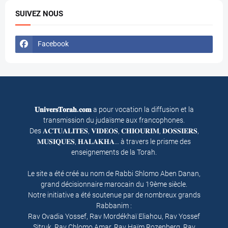
SUIVEZ NOUS
Facebook
𝐔𝐧𝐢𝐯𝐞𝐫𝐬𝐓𝐨𝐫𝐚𝐡.𝐜𝐨𝐦
a pour vocation la diffusion et la
transmission du judaïsme aux francophones.
Des 𝐀𝐂𝐓𝐔𝐀𝐋𝐈𝐓𝐄𝐒, 𝐕𝐈𝐃𝐄𝐎𝐒, 𝐂𝐇𝐈𝐎𝐔𝐑𝐈𝐌, 𝐃𝐎𝐒𝐒𝐈𝐄𝐑𝐒,
𝐌𝐔𝐒𝐈𝐐𝐔𝐄𝐒, 𝐇𝐀𝐋𝐀𝐊𝐇𝐀… à travers le prisme des
enseignements de la Torah.
Le site a été créé au nom de Rabbi Shlomo Aben Danan,
grand décisionnaire marocain du 19ème siècle.
Notre initiative a été soutenue par de nombreux grands
Rabbanim :
Rav Ovadia Yossef, Rav Mordékhaï Eliahou, Rav Yossef
Sitruk, Rav Chlomo Amar, Rav Haïm Rozenberg, Rav