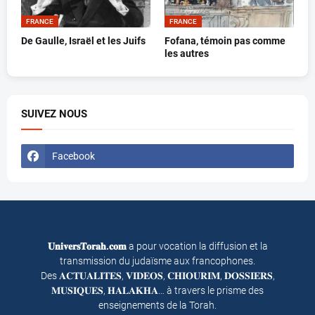
FRANCE
FRANCE
De Gaulle, Israël et les Juifs
Fofana, témoin pas comme
les autres
SUIVEZ NOUS
Facebook
𝐔𝐧𝐢𝐯𝐞𝐫𝐬𝐓𝐨𝐫𝐚𝐡.𝐜𝐨𝐦
a pour vocation la diffusion et la
transmission du judaïsme aux francophones.
Des 𝐀𝐂𝐓𝐔𝐀𝐋𝐈𝐓𝐄𝐒, 𝐕𝐈𝐃𝐄𝐎𝐒, 𝐂𝐇𝐈𝐎𝐔𝐑𝐈𝐌, 𝐃𝐎𝐒𝐒𝐈𝐄𝐑𝐒,
𝐌𝐔𝐒𝐈𝐐𝐔𝐄𝐒, 𝐇𝐀𝐋𝐀𝐊𝐇𝐀… à travers le prisme des
enseignements de la Torah.