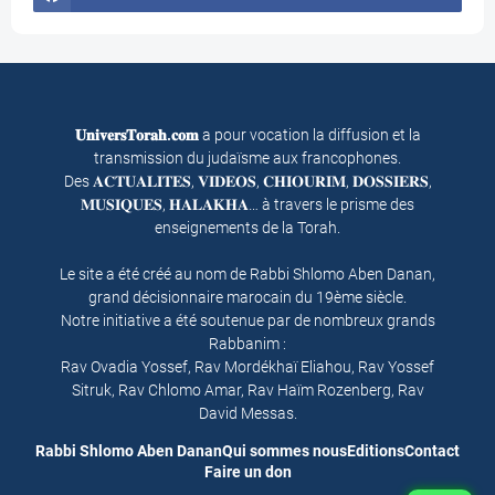
𝐔𝐧𝐢𝐯𝐞𝐫𝐬𝐓𝐨𝐫𝐚𝐡.𝐜𝐨𝐦
a pour vocation la diffusion et la
transmission du judaïsme aux francophones.
Des 𝐀𝐂𝐓𝐔𝐀𝐋𝐈𝐓𝐄𝐒, 𝐕𝐈𝐃𝐄𝐎𝐒, 𝐂𝐇𝐈𝐎𝐔𝐑𝐈𝐌, 𝐃𝐎𝐒𝐒𝐈𝐄𝐑𝐒,
𝐌𝐔𝐒𝐈𝐐𝐔𝐄𝐒, 𝐇𝐀𝐋𝐀𝐊𝐇𝐀… à travers le prisme des
enseignements de la Torah.
Le site a été créé au nom de Rabbi Shlomo Aben Danan,
grand décisionnaire marocain du 19ème siècle.
Notre initiative a été soutenue par de nombreux grands
Rabbanim :
Rav Ovadia Yossef, Rav Mordékhaï Eliahou, Rav Yossef
Sitruk, Rav Chlomo Amar, Rav Haïm Rozenberg, Rav
David Messas.
Rabbi Shlomo Aben Danan
Qui sommes nous
Editions
Contact
Faire un don