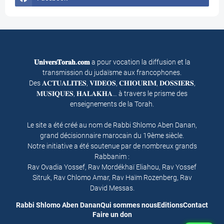
𝐔𝐧𝐢𝐯𝐞𝐫𝐬𝐓𝐨𝐫𝐚𝐡.𝐜𝐨𝐦
a pour vocation la diffusion et la
transmission du judaïsme aux francophones.
Des 𝐀𝐂𝐓𝐔𝐀𝐋𝐈𝐓𝐄𝐒, 𝐕𝐈𝐃𝐄𝐎𝐒, 𝐂𝐇𝐈𝐎𝐔𝐑𝐈𝐌, 𝐃𝐎𝐒𝐒𝐈𝐄𝐑𝐒,
𝐌𝐔𝐒𝐈𝐐𝐔𝐄𝐒, 𝐇𝐀𝐋𝐀𝐊𝐇𝐀… à travers le prisme des
enseignements de la Torah.
Le site a été créé au nom de Rabbi Shlomo Aben Danan,
grand décisionnaire marocain du 19ème siècle.
Notre initiative a été soutenue par de nombreux grands
Rabbanim :
Rav Ovadia Yossef, Rav Mordékhaï Eliahou, Rav Yossef
Sitruk, Rav Chlomo Amar, Rav Haïm Rozenberg, Rav
David Messas.
Rabbi Shlomo Aben Danan
Qui sommes nous
Editions
Contact
Faire un don