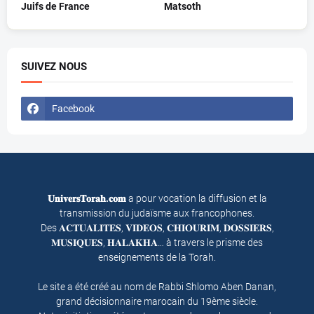
Juifs de France
Matsoth
SUIVEZ NOUS
Facebook
𝐔𝐧𝐢𝐯𝐞𝐫𝐬𝐓𝐨𝐫𝐚𝐡.𝐜𝐨𝐦
a pour vocation la diffusion et la
transmission du judaïsme aux francophones.
Des 𝐀𝐂𝐓𝐔𝐀𝐋𝐈𝐓𝐄𝐒, 𝐕𝐈𝐃𝐄𝐎𝐒, 𝐂𝐇𝐈𝐎𝐔𝐑𝐈𝐌, 𝐃𝐎𝐒𝐒𝐈𝐄𝐑𝐒,
𝐌𝐔𝐒𝐈𝐐𝐔𝐄𝐒, 𝐇𝐀𝐋𝐀𝐊𝐇𝐀… à travers le prisme des
enseignements de la Torah.
Le site a été créé au nom de Rabbi Shlomo Aben Danan,
grand décisionnaire marocain du 19ème siècle.