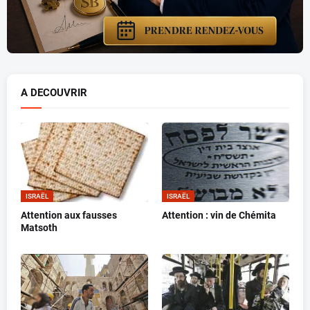
A DECOUVRIR
ISRAËL
ISRAËL
Attention aux fausses
Attention : vin de Chémita
Matsoth