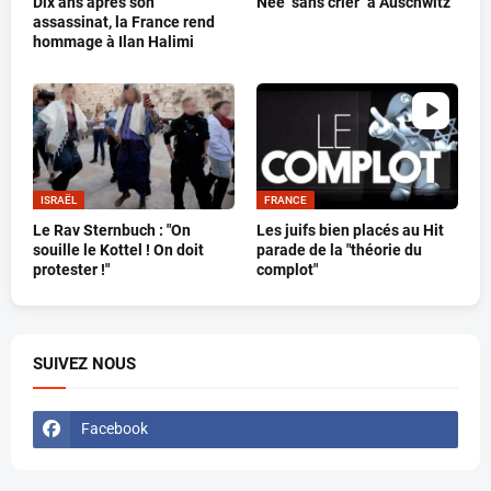
Dix ans après son
Née "sans crier" à Auschwitz
assassinat, la France rend
hommage à Ilan Halimi
ISRAËL
FRANCE
Le Rav Sternbuch : "On
Les juifs bien placés au Hit
souille le Kottel ! On doit
parade de la "théorie du
protester !"
complot"
SUIVEZ NOUS
Facebook