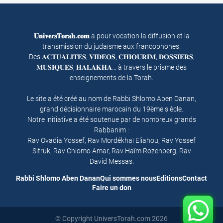
𝐔𝐧𝐢𝐯𝐞𝐫𝐬𝐓𝐨𝐫𝐚𝐡.𝐜𝐨𝐦
a pour vocation la diffusion et la
transmission du judaïsme aux francophones.
Des 𝐀𝐂𝐓𝐔𝐀𝐋𝐈𝐓𝐄𝐒, 𝐕𝐈𝐃𝐄𝐎𝐒, 𝐂𝐇𝐈𝐎𝐔𝐑𝐈𝐌, 𝐃𝐎𝐒𝐒𝐈𝐄𝐑𝐒,
𝐌𝐔𝐒𝐈𝐐𝐔𝐄𝐒, 𝐇𝐀𝐋𝐀𝐊𝐇𝐀… à travers le prisme des
enseignements de la Torah.
Le site a été créé au nom de Rabbi Shlomo Aben Danan,
grand décisionnaire marocain du 19ème siècle.
Notre initiative a été soutenue par de nombreux grands
Rabbanim :
Rav Ovadia Yossef, Rav Mordékhaï Eliahou, Rav Yossef
Sitruk, Rav Chlomo Amar, Rav Haïm Rozenberg, Rav
David Messas.
Rabbi Shlomo Aben Danan
Qui sommes nous
Editions
Contact
Faire un don
© Copyright UniversTorah.com 2026