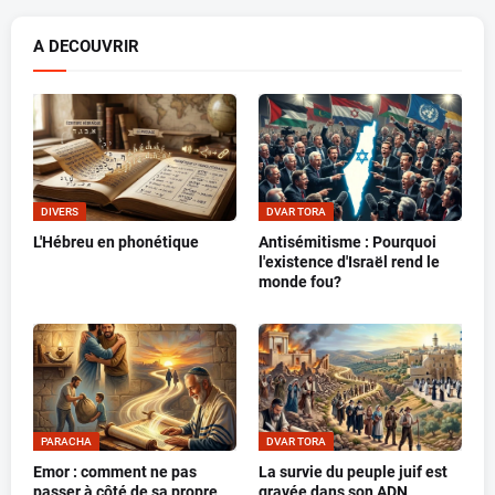
A DECOUVRIR
DIVERS
DVAR TORA
L'Hébreu en phonétique
Antisémitisme : Pourquoi
l'existence d'Israël rend le
monde fou?
PARACHA
DVAR TORA
Emor : comment ne pas
La survie du peuple juif est
passer à côté de sa propre
gravée dans son ADN