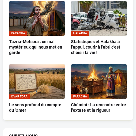
PARACHA
HALAKHA
Tazria-Métsora : ce mal
Statistiques et Halakha à
mystérieux qui nous met en
l'appui, courir à l'abri c'est
garde
choisir la vie !
DVAR TORA
PARACHA
Le sens profond du compte
Chémini : La rencontre entre
du 'Omer
l'extase et la rigueur