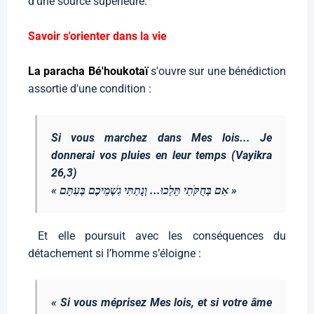
d’une source supérieure.
Savoir s'orienter dans la vie
La paracha Bé'houkotaï
s'ouvre sur une bénédiction
assortie d'une condition :
Si vous marchez dans Mes lois
... Je
donnerai vos pluies en leur temps (Vayikra
26,3)
« אִם בְּחֻקֹּתַי תֵּלֵכוּ... וְנָתַתִּי גִשְׁמֵיכֶם בְּעִתָּם »
Et elle poursuit avec les conséquences du
détachement si l’homme s’éloigne :
« Si vous méprisez Mes lois, et si votre âme