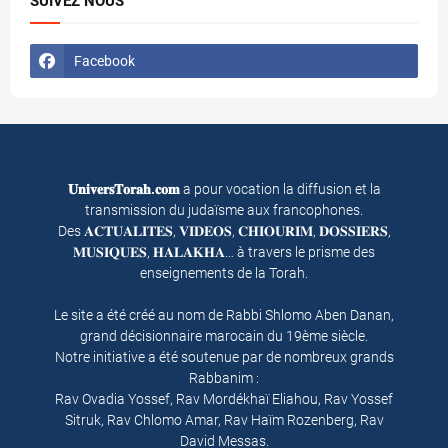
SUIVEZ NOUS
Facebook
𝐔𝐧𝐢𝐯𝐞𝐫𝐬𝐓𝐨𝐫𝐚𝐡.𝐜𝐨𝐦
a pour vocation la diffusion et la
transmission du judaïsme aux francophones.
Des 𝐀𝐂𝐓𝐔𝐀𝐋𝐈𝐓𝐄𝐒, 𝐕𝐈𝐃𝐄𝐎𝐒, 𝐂𝐇𝐈𝐎𝐔𝐑𝐈𝐌, 𝐃𝐎𝐒𝐒𝐈𝐄𝐑𝐒,
𝐌𝐔𝐒𝐈𝐐𝐔𝐄𝐒, 𝐇𝐀𝐋𝐀𝐊𝐇𝐀… à travers le prisme des
enseignements de la Torah.
Le site a été créé au nom de Rabbi Shlomo Aben Danan,
grand décisionnaire marocain du 19ème siècle.
Notre initiative a été soutenue par de nombreux grands
Rabbanim :
Rav Ovadia Yossef, Rav Mordékhaï Eliahou, Rav Yossef
Sitruk, Rav Chlomo Amar, Rav Haïm Rozenberg, Rav
David Messas.