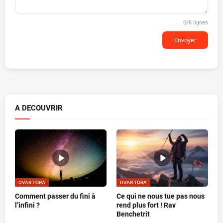
0
/8 lignes
Envoyer
A DECOUVRIR
DVAR TORA
DVAR TORA
Comment passer du fini à
Ce qui ne nous tue pas nous
l’infini ?
rend plus fort ! Rav
Benchetrit