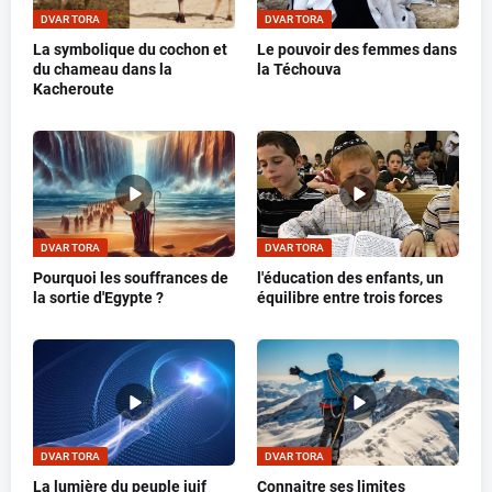
DVAR TORA
DVAR TORA
La symbolique du cochon et
Le pouvoir des femmes dans
du chameau dans la
la Téchouva
Kacheroute
DVAR TORA
DVAR TORA
Pourquoi les souffrances de
l'éducation des enfants, un
la sortie d'Egypte ?
équilibre entre trois forces
DVAR TORA
DVAR TORA
La lumière du peuple juif
Connaitre ses limites