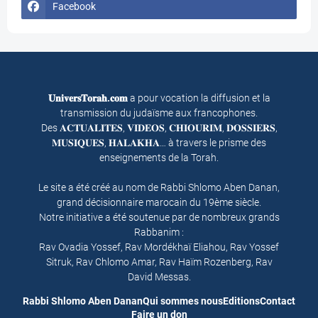
Facebook
𝐔𝐧𝐢𝐯𝐞𝐫𝐬𝐓𝐨𝐫𝐚𝐡.𝐜𝐨𝐦
a pour vocation la diffusion et la
transmission du judaïsme aux francophones.
Des 𝐀𝐂𝐓𝐔𝐀𝐋𝐈𝐓𝐄𝐒, 𝐕𝐈𝐃𝐄𝐎𝐒, 𝐂𝐇𝐈𝐎𝐔𝐑𝐈𝐌, 𝐃𝐎𝐒𝐒𝐈𝐄𝐑𝐒,
𝐌𝐔𝐒𝐈𝐐𝐔𝐄𝐒, 𝐇𝐀𝐋𝐀𝐊𝐇𝐀… à travers le prisme des
enseignements de la Torah.
Le site a été créé au nom de Rabbi Shlomo Aben Danan,
grand décisionnaire marocain du 19ème siècle.
Notre initiative a été soutenue par de nombreux grands
Rabbanim :
Rav Ovadia Yossef, Rav Mordékhaï Eliahou, Rav Yossef
Sitruk, Rav Chlomo Amar, Rav Haïm Rozenberg, Rav
David Messas.
Rabbi Shlomo Aben Danan
Qui sommes nous
Editions
Contact
Faire un don