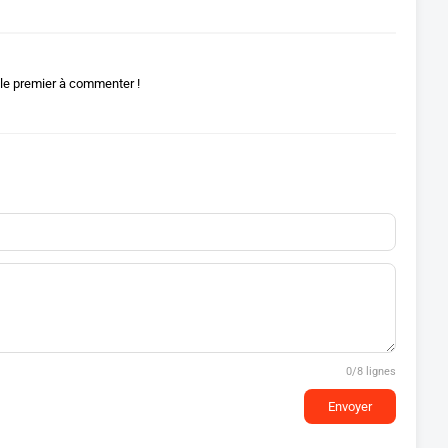
le premier à commenter !
0
/8 lignes
Envoyer