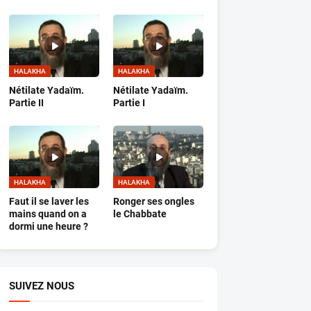
HALAKHA
HALAKHA
Nétilate Yadaïm.
Nétilate Yadaïm.
Partie II
Partie I
HALAKHA
HALAKHA
Faut il se laver les
Ronger ses ongles
mains quand on a
le Chabbate
dormi une heure ?
SUIVEZ NOUS