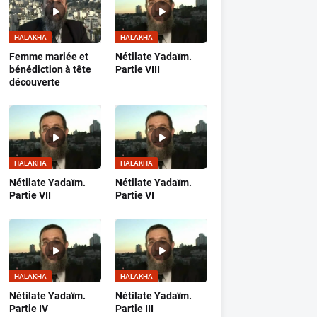
HALAKHA
HALAKHA
Femme mariée et
Nétilate Yadaïm.
bénédiction à tête
Partie VIII
découverte
HALAKHA
HALAKHA
Nétilate Yadaïm.
Nétilate Yadaïm.
Partie VII
Partie VI
HALAKHA
HALAKHA
Nétilate Yadaïm.
Nétilate Yadaïm.
Partie IV
Partie III