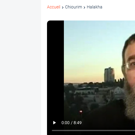
Accueil
Chiourim
Halakha