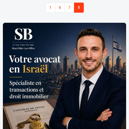
1
6
7
8