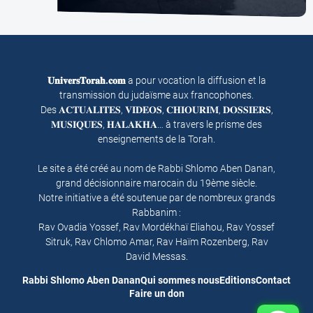
𝐔𝐧𝐢𝐯𝐞𝐫𝐬𝐓𝐨𝐫𝐚𝐡.𝐜𝐨𝐦
a pour vocation la diffusion et la
transmission du judaïsme aux francophones.
Des 𝐀𝐂𝐓𝐔𝐀𝐋𝐈𝐓𝐄𝐒, 𝐕𝐈𝐃𝐄𝐎𝐒, 𝐂𝐇𝐈𝐎𝐔𝐑𝐈𝐌, 𝐃𝐎𝐒𝐒𝐈𝐄𝐑𝐒,
𝐌𝐔𝐒𝐈𝐐𝐔𝐄𝐒, 𝐇𝐀𝐋𝐀𝐊𝐇𝐀… à travers le prisme des
enseignements de la Torah.
Le site a été créé au nom de Rabbi Shlomo Aben Danan,
grand décisionnaire marocain du 19ème siècle.
Notre initiative a été soutenue par de nombreux grands
Rabbanim :
Rav Ovadia Yossef, Rav Mordékhaï Eliahou, Rav Yossef
Sitruk, Rav Chlomo Amar, Rav Haïm Rozenberg, Rav
David Messas.
Rabbi Shlomo Aben Danan
Qui sommes nous
Editions
Contact
Faire un don