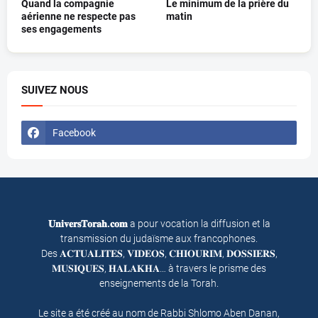
Quand la compagnie
Le minimum de la prière du
aérienne ne respecte pas
matin
ses engagements
SUIVEZ NOUS
Facebook
𝐔𝐧𝐢𝐯𝐞𝐫𝐬𝐓𝐨𝐫𝐚𝐡.𝐜𝐨𝐦
a pour vocation la diffusion et la
transmission du judaïsme aux francophones.
Des 𝐀𝐂𝐓𝐔𝐀𝐋𝐈𝐓𝐄𝐒, 𝐕𝐈𝐃𝐄𝐎𝐒, 𝐂𝐇𝐈𝐎𝐔𝐑𝐈𝐌, 𝐃𝐎𝐒𝐒𝐈𝐄𝐑𝐒,
𝐌𝐔𝐒𝐈𝐐𝐔𝐄𝐒, 𝐇𝐀𝐋𝐀𝐊𝐇𝐀… à travers le prisme des
enseignements de la Torah.
Le site a été créé au nom de Rabbi Shlomo Aben Danan,