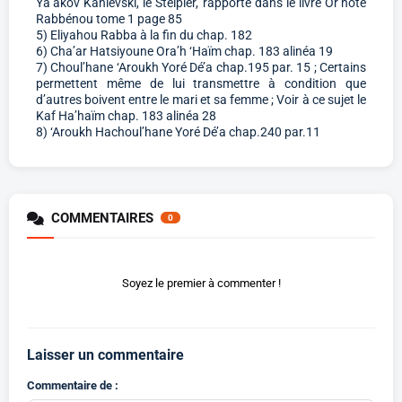
Ya’akov Kanievski, le Steipler, rapporté dans le livre Or’hote
Rabbénou tome 1 page 85
5) Eliyahou Rabba à la fin du chap. 182
6) Cha’ar Hatsiyoune Ora’h ‘Haïm chap. 183 alinéa 19
7) Choul’hane ‘Aroukh Yoré Dé’a chap.195 par. 15 ; Certains
permettent même de lui transmettre à condition que
d’autres boivent entre le mari et sa femme ; Voir à ce sujet le
Kaf Ha’haïm chap. 183 alinéa 28
8) ‘Aroukh Hachoul’hane Yoré Dé’a chap.240 par.11
COMMENTAIRES
0
Soyez le premier à commenter !
Laisser un commentaire
Commentaire de :