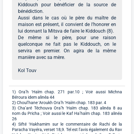
Kiddouch pour bénéficier de la source de
bénédiction.
Aussi dans le cas où le père du maître de
maison est présent, il convient de l’honorer en
lui donnant la Mitsva de faire le Kiddouch (8).
De même si le père, pour une raison
quelconque ne fait pas le Kiddouch, on le
servira en premier. On agira de la même
manière avec sa mère.
Kol Touv
1) Ora’h ‘Haïm chap. 271 par.10 ; Voir aussi Michna
Béroura idem alinéa 44
2) Choul’hane ‘Aroukh Ora’h ‘Haïm chap. 183 par. 4
3) Cha’aré Téchouva Ora’h ‘Haïm chap. 183 alinéa 8 au
nom du Pricha ; Voir aussi le Kaf Ha’haïm chap. 183 alinéa
26
4) Sifté ‘Hakhamim sur le commentaire de Rachi de la
Paracha Vayéra, verset 18,9. Tel est l’avis également du Rav