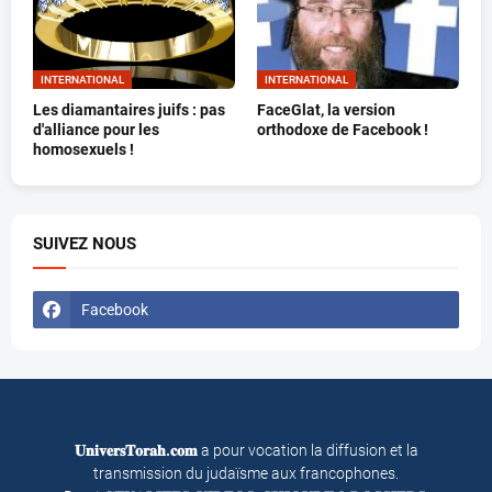
INTERNATIONAL
INTERNATIONAL
Les diamantaires juifs : pas
FaceGlat, la version
d'alliance pour les
orthodoxe de Facebook !
homosexuels !
SUIVEZ NOUS
Facebook
𝐔𝐧𝐢𝐯𝐞𝐫𝐬𝐓𝐨𝐫𝐚𝐡.𝐜𝐨𝐦
a pour vocation la diffusion et la
transmission du judaïsme aux francophones.