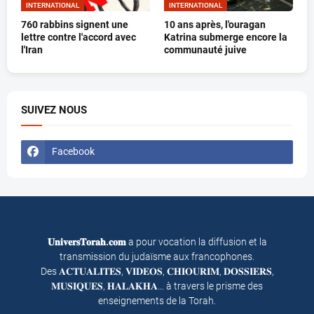
INTERNATIONAL
INTERNATIONAL
760 rabbins signent une
10 ans après, l'ouragan
lettre contre l'accord avec
Katrina submerge encore la
l'Iran
communauté juive
SUIVEZ NOUS
Facebook
𝐔𝐧𝐢𝐯𝐞𝐫𝐬𝐓𝐨𝐫𝐚𝐡.𝐜𝐨𝐦
a pour vocation la diffusion et la
transmission du judaïsme aux francophones.
Des 𝐀𝐂𝐓𝐔𝐀𝐋𝐈𝐓𝐄𝐒, 𝐕𝐈𝐃𝐄𝐎𝐒, 𝐂𝐇𝐈𝐎𝐔𝐑𝐈𝐌, 𝐃𝐎𝐒𝐒𝐈𝐄𝐑𝐒,
𝐌𝐔𝐒𝐈𝐐𝐔𝐄𝐒, 𝐇𝐀𝐋𝐀𝐊𝐇𝐀… à travers le prisme des
enseignements de la Torah.