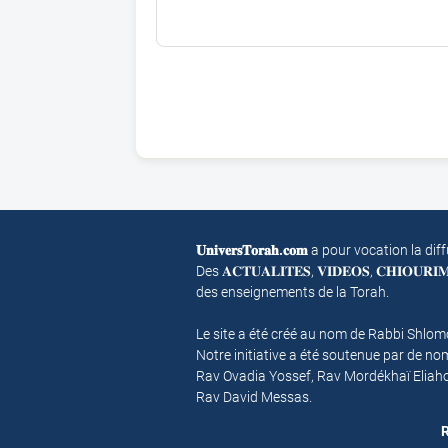
𝐔𝐧𝐢𝐯𝐞𝐫𝐬𝐓𝐨𝐫𝐚𝐡.𝐜𝐨𝐦
a pour vocation la dif
Des 𝐀𝐂𝐓𝐔𝐀𝐋𝐈𝐓𝐄𝐒, 𝐕𝐈𝐃𝐄𝐎𝐒, 𝐂𝐇𝐈𝐎𝐔𝐑
des enseignements de la Torah.
Le site a été créé au nom de Rabbi Shlo
Notre initiative a été soutenue par de 
Rav Ovadia Yossef, Rav Mordékhaï Eliah
Rav David Messas.
R