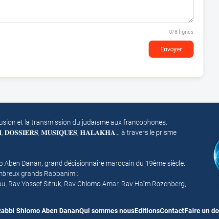
0
/8 lignes
Envoyer
fusion et la transmission du judaïsme aux francophones.
𝐌, 𝐃𝐎𝐒𝐒𝐈𝐄𝐑𝐒, 𝐌𝐔𝐒𝐈𝐐𝐔𝐄𝐒, 𝐇𝐀𝐋𝐀𝐊𝐇𝐀… à travers le prisme
mo Aben Danan, grand décisionnaire marocain du 19ème siècle.
nombreux grands Rabbanim :
ou, Rav Yossef Sitruk, Rav Chlomo Amar, Rav Haïm Rozenberg,
abbi Shlomo Aben Danan
Qui sommes nous
Editions
Contact
Faire un d