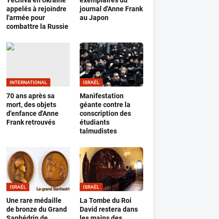
Yéchiva en Ukraine
exemplaires du
appelés à rejoindre
journal d'Anne Frank
l'armée pour
au Japon
combattre la Russie
INTERNATIONAL
ISRAËL
70 ans après sa
Manifestation
mort, des objets
géante contre la
d'enfance d'Anne
conscription des
Frank retrouvés
étudiants
talmudistes
ISRAËL
ISRAËL
Une rare médaille
La Tombe du Roi
de bronze du Grand
David restera dans
Sanhédrin de
les mains des