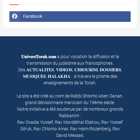
Facebook
𝐔𝐧𝐢𝐯𝐞𝐫𝐬𝐓𝐨𝐫𝐚𝐡.𝐜𝐨𝐦
a pour vocation la diffusion et la
transmission du judaïsme aux francophones.
Des 𝐀𝐂𝐓𝐔𝐀𝐋𝐈𝐓𝐄𝐒, 𝐕𝐈𝐃𝐄𝐎𝐒, 𝐂𝐇𝐈𝐎𝐔𝐑𝐈𝐌, 𝐃𝐎𝐒𝐒𝐈𝐄𝐑𝐒,
𝐌𝐔𝐒𝐈𝐐𝐔𝐄𝐒, 𝐇𝐀𝐋𝐀𝐊𝐇𝐀… à travers le prisme des
enseignements de la Torah.
Le site a été créé au nom de Rabbi Shlomo Aben Danan,
grand décisionnaire marocain du 19ème siècle.
Notre initiative a été soutenue par de nombreux grands
Rabbanim :
Rav Ovadia Yossef, Rav Mordékhaï Eliahou, Rav Yossef
Sitruk, Rav Chlomo Amar, Rav Haïm Rozenberg, Rav
David Messas.