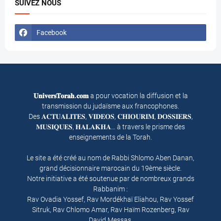
SUIVEZ NOUS
Facebook
𝐔𝐧𝐢𝐯𝐞𝐫𝐬𝐓𝐨𝐫𝐚𝐡.𝐜𝐨𝐦
a pour vocation la diffusion et la
transmission du judaïsme aux francophones.
Des 𝐀𝐂𝐓𝐔𝐀𝐋𝐈𝐓𝐄𝐒, 𝐕𝐈𝐃𝐄𝐎𝐒, 𝐂𝐇𝐈𝐎𝐔𝐑𝐈𝐌, 𝐃𝐎𝐒𝐒𝐈𝐄𝐑𝐒,
𝐌𝐔𝐒𝐈𝐐𝐔𝐄𝐒, 𝐇𝐀𝐋𝐀𝐊𝐇𝐀… à travers le prisme des
enseignements de la Torah.
Le site a été créé au nom de Rabbi Shlomo Aben Danan,
grand décisionnaire marocain du 19ème siècle.
Notre initiative a été soutenue par de nombreux grands
Rabbanim :
Rav Ovadia Yossef, Rav Mordékhaï Eliahou, Rav Yossef
Sitruk, Rav Chlomo Amar, Rav Haïm Rozenberg, Rav
David Messas.