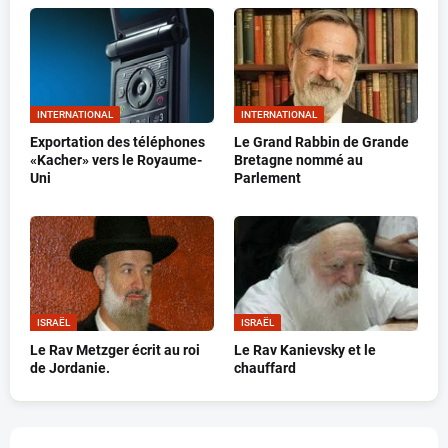
INTERNATIONAL
INTERNATIONAL
Exportation des téléphones
Le Grand Rabbin de Grande
«Kacher» vers le Royaume-
Bretagne nommé au
Uni
Parlement
ISRAËL
ISRAËL
Le Rav Metzger écrit au roi
Le Rav Kanievsky et le
de Jordanie.
chauffard