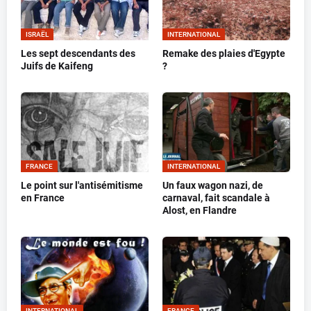
ISRAËL
INTERNATIONAL
Les sept descendants des
Remake des plaies d'Egypte
Juifs de Kaifeng
?
FRANCE
INTERNATIONAL
Le point sur l'antisémitisme
Un faux wagon nazi, de
en France
carnaval, fait scandale à
Alost, en Flandre
INTERNATIONAL
FRANCE