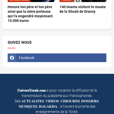
Honore ton père et ton père
140 imams visitent le musée
ainsi que la mère porteuse
de la Shoah de Drancy
qui t'a engendré moyennant
15.000 euros
SUIVEZ NOUS
Facebook
𝐔𝐧𝐢𝐯𝐞𝐫𝐬𝐓𝐨𝐫𝐚𝐡.𝐜𝐨𝐦
a pour vocation la diffusion et la
transmission du judaïsme aux francophones.
Des 𝐀𝐂𝐓𝐔𝐀𝐋𝐈𝐓𝐄𝐒, 𝐕𝐈𝐃𝐄𝐎𝐒, 𝐂𝐇𝐈𝐎𝐔𝐑𝐈𝐌, 𝐃𝐎𝐒𝐒𝐈𝐄𝐑𝐒,
𝐌𝐔𝐒𝐈𝐐𝐔𝐄𝐒, 𝐇𝐀𝐋𝐀𝐊𝐇𝐀… à travers le prisme des
enseignements de la Torah.