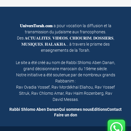
𝐔𝐧𝐢𝐯𝐞𝐫𝐬𝐓𝐨𝐫𝐚𝐡.𝐜𝐨𝐦
a pour vocation la diffusion et la
transmission du judaïsme aux francophones.
Des 𝐀𝐂𝐓𝐔𝐀𝐋𝐈𝐓𝐄𝐒, 𝐕𝐈𝐃𝐄𝐎𝐒, 𝐂𝐇𝐈𝐎𝐔𝐑𝐈𝐌, 𝐃𝐎𝐒𝐒𝐈𝐄𝐑𝐒,
𝐌𝐔𝐒𝐈𝐐𝐔𝐄𝐒, 𝐇𝐀𝐋𝐀𝐊𝐇𝐀… à travers le prisme des
enseignements de la Torah.
Le site a été créé au nom de Rabbi Shlomo Aben Danan,
grand décisionnaire marocain du 19ème siècle.
Notre initiative a été soutenue par de nombreux grands
Rabbanim :
Rav Ovadia Yossef, Rav Mordékhaï Eliahou, Rav Yossef
Sitruk, Rav Chlomo Amar, Rav Haïm Rozenberg, Rav
David Messas.
Rabbi Shlomo Aben Danan
Qui sommes nous
Editions
Contact
Faire un don