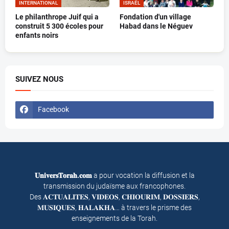
INTERNATIONAL
ISRAËL
Le philanthrope Juif qui a
Fondation d'un village
construit 5 300 écoles pour
Habad dans le Néguev
enfants noirs
SUIVEZ NOUS
Facebook
𝐔𝐧𝐢𝐯𝐞𝐫𝐬𝐓𝐨𝐫𝐚𝐡.𝐜𝐨𝐦
a pour vocation la diffusion et la
transmission du judaïsme aux francophones.
Des 𝐀𝐂𝐓𝐔𝐀𝐋𝐈𝐓𝐄𝐒, 𝐕𝐈𝐃𝐄𝐎𝐒, 𝐂𝐇𝐈𝐎𝐔𝐑𝐈𝐌, 𝐃𝐎𝐒𝐒𝐈𝐄𝐑𝐒,
𝐌𝐔𝐒𝐈𝐐𝐔𝐄𝐒, 𝐇𝐀𝐋𝐀𝐊𝐇𝐀… à travers le prisme des
enseignements de la Torah.