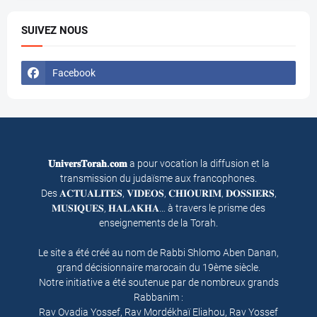
SUIVEZ NOUS
Facebook
𝐔𝐧𝐢𝐯𝐞𝐫𝐬𝐓𝐨𝐫𝐚𝐡.𝐜𝐨𝐦
a pour vocation la diffusion et la
transmission du judaïsme aux francophones.
Des 𝐀𝐂𝐓𝐔𝐀𝐋𝐈𝐓𝐄𝐒, 𝐕𝐈𝐃𝐄𝐎𝐒, 𝐂𝐇𝐈𝐎𝐔𝐑𝐈𝐌, 𝐃𝐎𝐒𝐒𝐈𝐄𝐑𝐒,
𝐌𝐔𝐒𝐈𝐐𝐔𝐄𝐒, 𝐇𝐀𝐋𝐀𝐊𝐇𝐀… à travers le prisme des
enseignements de la Torah.
Le site a été créé au nom de Rabbi Shlomo Aben Danan,
grand décisionnaire marocain du 19ème siècle.
Notre initiative a été soutenue par de nombreux grands
Rabbanim :
Rav Ovadia Yossef, Rav Mordékhaï Eliahou, Rav Yossef